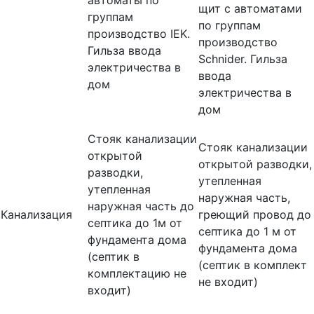
щит с автоматами
группам
по группам
производство IEK.
производство
Гильза ввода
Schnider. Гильза
электричества в
ввода
дом
электричества в
дом
Стояк канализации
Стояк канализации
открытой
открытой разводки,
разводки,
утепленная
утепленная
наружная часть,
наружная часть до
Канализация
греющий провод до
септика до 1м от
септика до 1 м от
фундамента дома
фундамента дома
(септик в
(септик в комплект
комплектацию не
не входит)
входит)