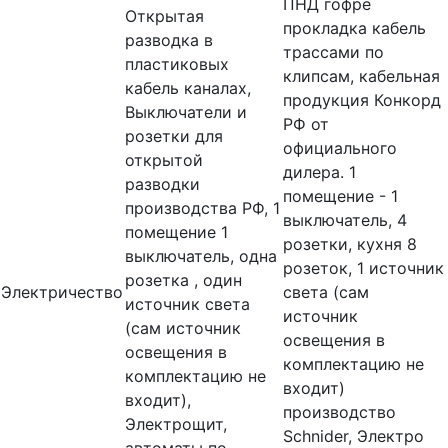
ПНД гофре
Открытая
прокладка кабель
разводка в
трассами по
пластиковых
клипсам, кабельная
кабель каналах,
продукция Конкорд
Выключатели и
РФ от
розетки для
официального
открытой
дилера. 1
разводки
помещение - 1
производства РФ, 1
выключатель, 4
помещение 1
розетки, кухня 8
выключатель, одна
розеток, 1 источник
розетка , один
Электричество
света (сам
источник света
источник
(сам источник
освещения в
освещения в
комплектацию не
комплектацию не
входит)
входит),
производство
Электрощит,
Schnider, Электро
автоматы по