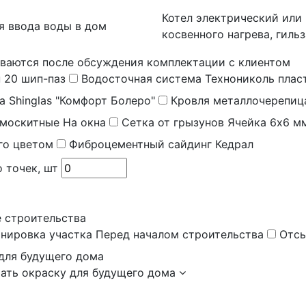
Котел электрический или 
ля ввода воды в дом
косвенного нагрева, гиль
ваются после обсуждения комплектации с клиентом
 20 шип-паз
Водосточная система
Технониколь пласт
а
Shinglas "Комфорт Болеро"
Кровля металлочерепи
 москитные
На окна
Сетка от грызунов
Ячейка 6х6 м
го цветом
Фиброцементный сайдинг
Кедрал
 точек, шт
е строительства
анировка участка
Перед началом строительства
Отсы
для будущего дома
ать окраску для будущего дома