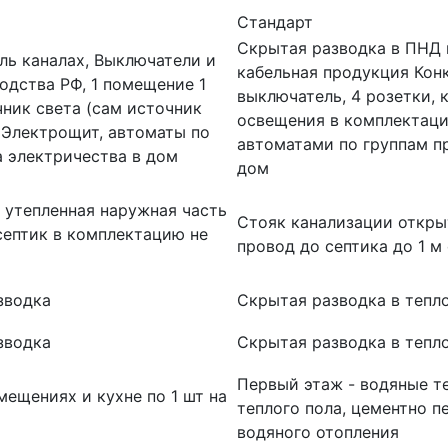
Стандарт
Скрытая разводка в ПНД 
ль каналах, Выключатели и
кабельная продукция Конк
одства РФ, 1 помещение 1
выключатель, 4 розетки, 
чник света (сам источник
освещения в комплектацию
 Электрощит, автоматы по
автоматами по группам пр
а электричества в дом
дом
 утепленная наружная часть
Стояк канализации откры
септик в комплектацию не
провод до септика до 1 м
зводка
Скрытая разводка в тепл
зводка
Скрытая разводка в тепл
Первый этаж - водяные т
ещениях и кухне по 1 шт на
теплого пола, цементно п
водяного отопления