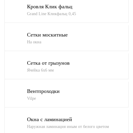
Кровля Клик фальц
Grand Line Кликфальц 0,45
Сетки москитные
На окна
Сетка от грызунов
Ячейка 6х6 мм
Вентпроходки
Vilpe
Окна с ламинацией
Наружная ламинация иным от белого цветом