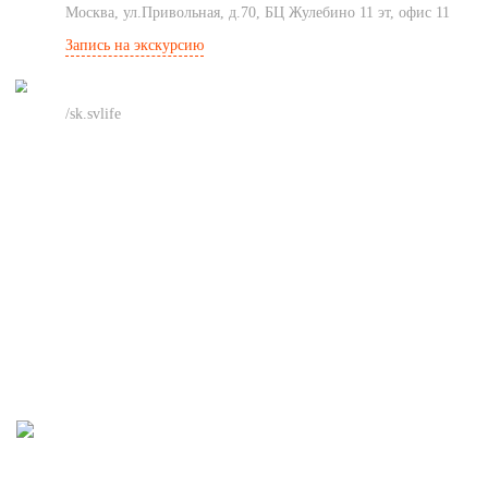
Москва, ул.Привольная, д.70, БЦ Жулебино 11 эт, офис 11
Запись на экскурсию
Соцсеть
/sk.svlife
Проект
Клиентам
Услуги
Компания
© SV LIFE / ИП Коптева А.И.