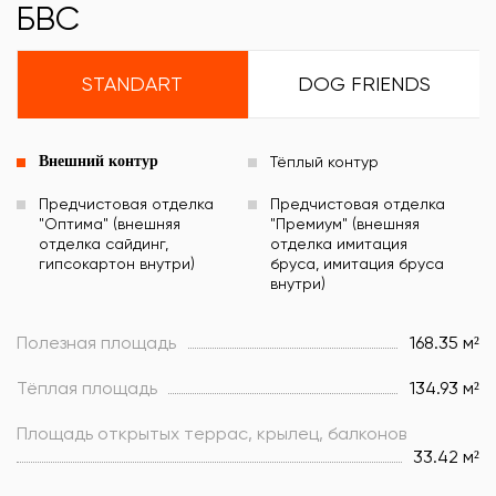
БВС
STANDART
DOG FRIENDS
Внешний контур
Тёплый контур
Предчистовая отделка
Предчистовая отделка
"Оптима" (внешняя
"Премиум" (внешняя
отделка сайдинг,
отделка имитация
гипсокартон внутри)
бруса, имитация бруса
внутри)
Полезная площадь
168.35 м²
Тёплая площадь
134.93 м²
Площадь открытых террас, крылец, балконов
33.42 м²