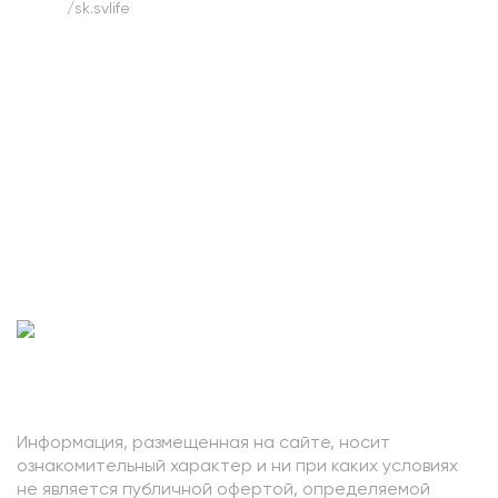
/sk.svlife
Проект
Клиентам
Услуги
Компания
© SV LIFE / ИП Коптева А.И.
Все права защищены, 2021
Информация, размещенная на сайте, носит
ознакомительный характер и ни при каких условиях
не является публичной офертой, определяемой