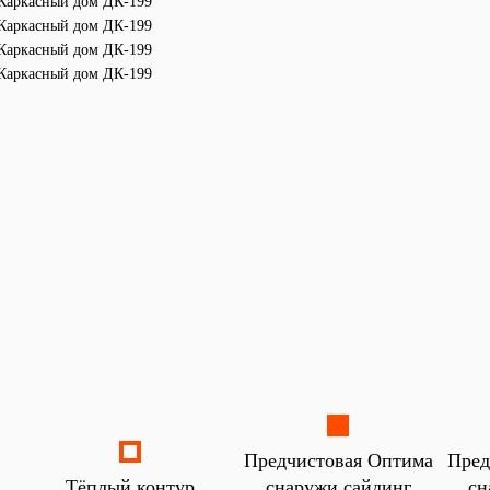
Предчистовая Оптима
Пред
Тёплый контур
снаружи сайдинг
сн