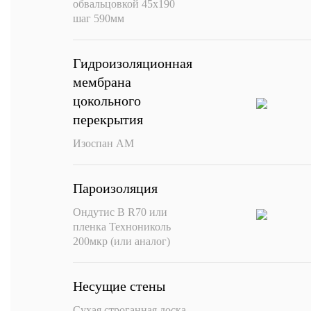
обвальцовкой 45х190
шаг 590мм
Гидроизоляционная
мембрана
цокольного
перекрытия
Изоспан АМ
Пароизоляция
Ондутис В R70 или
пленка Технониколь
200мкр (или аналог)
Несущие стены
Сухая строганная доска