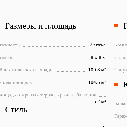
Размеры и площадь
тажность
2 этажа
Комн
азмеры
8 х 8 м
Спал
бщая полезная площадь
109.8 м²
Сану
ёплая площадь
104.6 м²
лощадь открытых террас, крылец, балконов
5.2 м²
Балк
Стиль
Гара