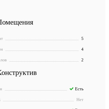
Помещения
ат
5
ен
4
злов
2
Конструктив
он
Есть
ж
Нет