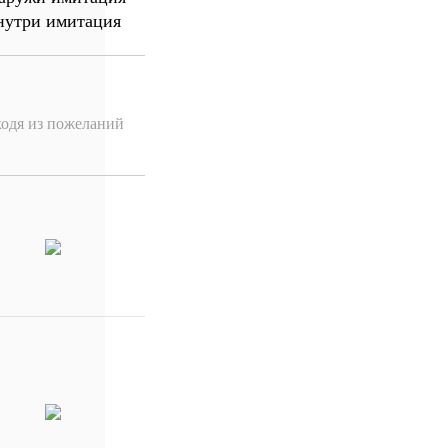
нутри имитация
ходя из пожеланий