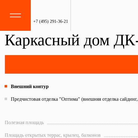
+7 (495) 291-36-21
Каркасный дом ДК
Главная
—
Каталог
—
Каркасные дома
—
ДК-199
Внешний контур
Предчистовая отделка "Оптима" (внешняя отделка сайдинг,
Полезная площадь
Площадь открытых террас, крылец, балконов