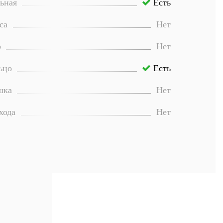
ьная
Есть
са
Нет
р
Нет
ьцо
Есть
шка
Нет
хода
Нет