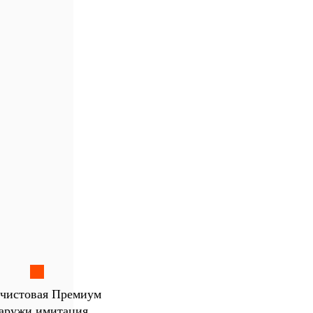
чистовая Премиум
аружи имитация