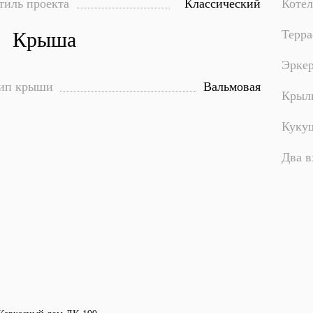
тиль проекта
Классический
Котел
Терра
Крыша
Эрке
ип крыши
Вальмовая
Крыл
Куку
Два в